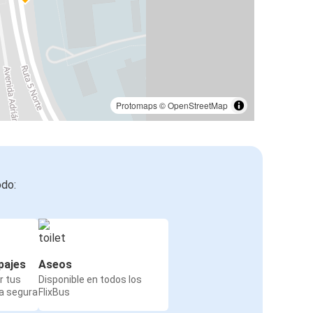
Protomaps
©
OpenStreetMap
odo:
pajes
Aseos
r tus
Disponible en todos los
a segura
FlixBus