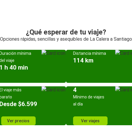
¿Qué esperar de tu viaje?
Opciones rápidas, sencillas y asequibles de La Calera a Santiago
Duración mínima
Distancia mínima
114 km
del viaje
1 h 40 min
4
El viaje más
barato
Mínimo de viajes
Desde $6.599
al día
Ver precios
Ver viajes