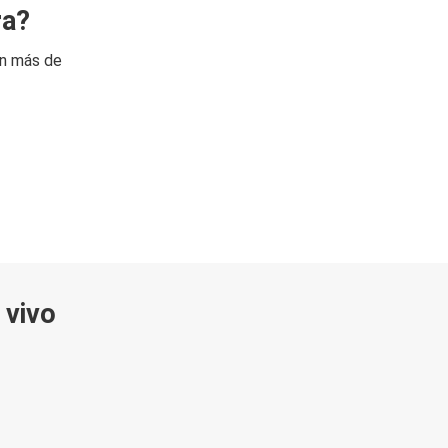
ra?
on más de
 vivo